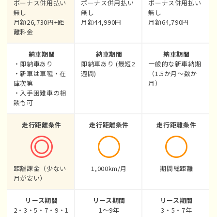
ボーナス併用払い
ボーナス併用払い
ボーナス併用払い
無し
無し
無し
月額26,730円+距
月額44,990円
月額64,790円
離料金
納車期間
納車期間
納車期間
・即納車あり
即納車あり (最短2
一般的な新車納期
・新車は車種・在
週間)
（1.5か月〜数か
庫次第
月）
・入手困難車の相
談も可
走行距離条件
走行距離条件
走行距離条件
距離課金（少ない
1,000km/月
期間総距離
月が安い）
リース期間
リース期間
リース期間
2・3・5・7・9・1
1〜9年
3・5・7年