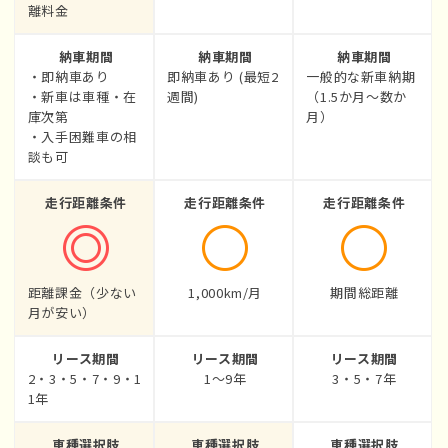
離料金
納車期間
納車期間
納車期間
・即納車あり
即納車あり (最短2
一般的な新車納期
・新車は車種・在
週間)
（1.5か月〜数か
庫次第
月）
・入手困難車の相
談も可
走行距離条件
走行距離条件
走行距離条件
距離課金（少ない
1,000km/月
期間総距離
月が安い）
リース期間
リース期間
リース期間
2・3・5・7・9・1
1〜9年
3・5・7年
1年
車種選択肢
車種選択肢
車種選択肢