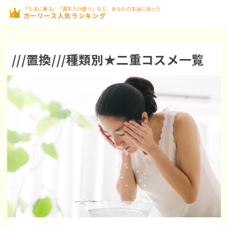
「たまに乗る」「週末だけ使う」など、あなたの生活に合った
カーリース人気ランキング
///置換///種類別★二重コスメ一覧