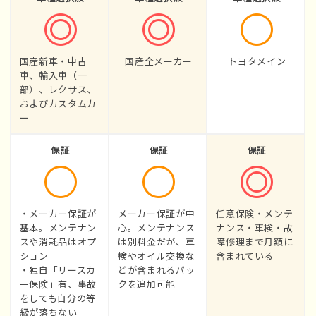
国産新車・中古
国産全メーカー
トヨタメイン
車、輸入車（一
部）、レクサス、
およびカスタムカ
ー
保証
保証
保証
・メーカー保証が
メーカー保証が中
任意保険・メンテ
基本。メンテナン
心。メンテナンス
ナンス・車検・故
スや消耗品はオプ
は別料金だが、車
障修理まで月額に
ション
検やオイル交換な
含まれている
・独自「リースカ
どが含まれるパッ
ー保険」有、事故
クを追加可能
をしても自分の等
級が落ちない