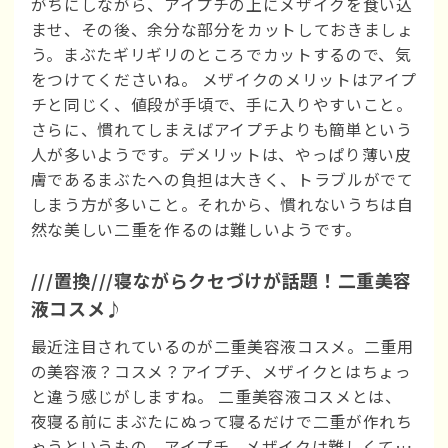
がちにしながら、アイプチの上にメザイクを食い込
ませ、その後、余分な部分をカットしておきましょ
う。まぶたギリギリのところでカットするので、気
をつけてくださいね。 メザイクのメリットはアイプ
チと同じく、値段が手頃で、手に入りやすいこと。
さらに、慣れてしまえばアイプチよりも簡単という
人が多いようです。デメリットは、やっぱり薄い皮
膚であるまぶたへの負担は大きく、トラブルがでて
しまう方が多いこと。それから、慣れないうちは自
然な美しい二重を作るのは難しいようです。
///置換///寝ながらクセづけが話題！二重美容
液コスメ♪
最近注目されているのが二重美容液コスメ。二重用
の美容液？コスメ？アイプチ、メザイクとはちょっ
と違う感じがしますね。 二重美容液コスメとは、
夜寝る前にまぶたにぬって寝るだけで二重が作れち
ゃうというもの。アイプチ、メザイクは難しくて…