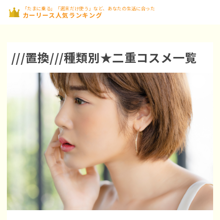
「たまに乗る」「週末だけ使う」など、あなたの生活に合った
カーリース人気ランキング
///置換///種類別★二重コスメ一覧