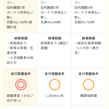
アー
アー
アー
契約期間5年
契約期間5年
契約期間5年
ボーナス併用払い
ボーナス併用払い
ボーナス併用払い
無し
無し
無し
月額26,730円+距
月額44,990円
月額64,790円
離料金
納車期間
納車期間
納車期間
・即納車あり
即納車あり (最短2
一般的な新車納期
・新車は車種・在
週間)
（1.5か月〜数か
庫次第
月）
・入手困難車の相
談も可
走行距離条件
走行距離条件
走行距離条件
距離課金（少ない
1,000km/月
期間総距離
月が安い）