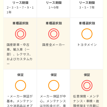
リース期間
リース期間
リース期間
2・3・5・7・9・1
1〜9年
3・5・7年
1年
車種選択肢
車種選択肢
車種選択肢
国産新車・中古
国産全メーカー
トヨタメイン
車、輸入車（一
部）、レクサス、
およびカスタムカ
ー
保証
保証
保証
・メーカー保証が
メーカー保証が中
任意保険・メンテ
基本。メンテナン
心。メンテナンス
ナンス・車検・故
スや消耗品はオプ
は別料金だが、車
障修理まで月額に